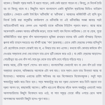
থাকেন। বিষয়টা প্রায় সবাই-ই ধরতে পারেন, কেউ কেউ হয়তো পারেন না। কিন্তু, যে বিতর্ক তৈরি
হয় তা কিন্তু থামে না। কিছুদিন আগে বাংলাদেশে একটা জুভিনিল ক্রাইমের ভিডিও ভাইরাল
হয়েছিল। সেখানে একটা টার্ম ছিল ‘গুটিবাজি’ বা ‘গুটিবাজ’। আমাদের কমিউনিটি এই হাসি মুখে
বিতর্ক তৈরি করা মানুষটির কার্যকলাপ যে গুটিবাজি তা এই গুটিবাজির সংজ্ঞা জানার পরই
আইডেনটিফাই করে ফেলল এবং সরাসরি তাকে গুটিবাজ টাইটেল প্রদান করল। মাঝে মাঝে
অকেশনালি একজন আবার গুটিবাজি করেন, তাকে সবাই নাম দিলেন কাঠিবাজ। তো যা হোক, পুরো
কমিউনিটিতে যারা মূলত বাঁশ আদানপ্রদানে ভূমিকা রাখছেন তাদের যদি একটা বাঁশঝাড় হিসেবে
কল্পনা করি তাহলে সবচেয়ে বড় বাঁশটি হচ্ছে ‘শাদ’ (ছদ্মনাম)। চোখে মোটা ফ্রেমের চশমার হাসিখুশি
এই ছেলেটাকে দেখলে বোঝাই যায় না, এ বিষয়ে তার কত এলেম। কখনো যদি কোথায় কাউকে বাঁশ
দেওয়ার সম্ভাবনা দেখা দেয় তাহলে তার চোখ দুটি চকচক করে ওঠে। যা মোটা ফ্রেমের আড়ালেও
গোচরীভূত হয় এবং বাঁশ পর্ব শেষে মুখ থেকে তার হাসি দেহে গড়িয়ে গড়িয়ে পড়ে।
কথায় আছে, ঢেঁকি স্বর্গে গেলেও ধান ভানে। বাংলাদেশিরা যেখানেই যান না কেন বাঁশ চর্চা তারা
অব্যাহত রাখবেন, অভিজ্ঞতার আলোকে এটা বলা যায়। তবে স্থান ভেদে তার ভিন্নতা আছে যা
উল্লেখ্য। আমাদের এখানের চর্চাটা ক্ষতিকর নয় বরং বিশেষভাবে বিনোদনমূলক। শুধুই সহ্য
ক্ষমতাটুকু অর্জন করে নিতে হবে। সহ্য ক্ষমতাটুকু যার যত দ্রুত ডেভেলপ করে তিনি হয়তো তত
দ্রুত আপন হন, কাছাকাছি আসেন। রুটিন ধরে চলা জীবনের ফাঁকে অলস সময়টুকু এভাবেই সবার
আলাপচারিতায় কিছুটা বিনোদনে ভরে ওঠে, যা সাত সমুদ্র তেরো নদীর ওপারে রেখে আসা
আপনজনের অভাবটা কিছুটা হলেও পূরণ করে।