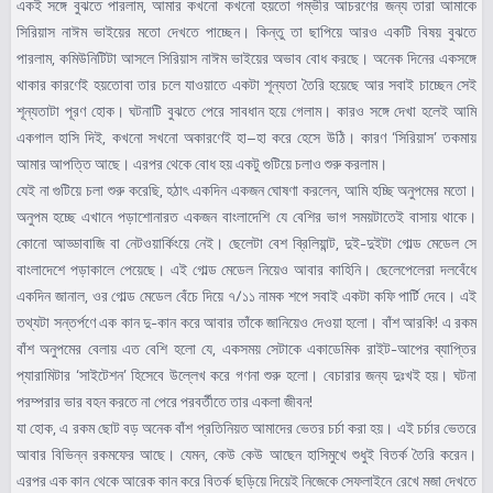
একই সঙ্গে বুঝতে পারলাম, আমার কখনো কখনো হয়তো গম্ভীর আচরণের জন্য তারা আমাকে
সিরিয়াস নাঈম ভাইয়ের মতো দেখতে পাচ্ছেন। কিন্তু তা ছাপিয়ে আরও একটি বিষয় বুঝতে
পারলাম, কমিউনিটিটা আসলে সিরিয়াস নাঈম ভাইয়ের অভাব বোধ করছে। অনেক দিনের একসঙ্গে
থাকার কারণেই হয়তোবা তার চলে যাওয়াতে একটা শূন্যতা তৈরি হয়েছে আর সবাই চাচ্ছেন সেই
শূন্যতাটা পূরণ হোক। ঘটনাটি বুঝতে পেরে সাবধান হয়ে গেলাম। কারও সঙ্গে দেখা হলেই আমি
একগাল হাসি দিই, কখনো সখনো অকারণেই হা–হা করে হেসে উঠি। কারণ ‘সিরিয়াস’ তকমায়
আমার আপত্তি আছে। এরপর থেকে বোধ হয় একটু গুটিয়ে চলাও শুরু করলাম।
যেই না গুটিয়ে চলা শুরু করেছি, হঠাৎ একদিন একজন ঘোষণা করলেন, আমি হচ্ছি অনুপমের মতো।
অনুপম হচ্ছে এখানে পড়াশোনারত একজন বাংলাদেশি যে বেশির ভাগ সময়টাতেই বাসায় থাকে।
কোনো আড্ডাবাজি বা নেটওয়ার্কিংয়ে নেই। ছেলেটা বেশ ব্রিলিয়ান্ট, দুই-দুইটা গোল্ড মেডেল সে
বাংলাদেশে পড়াকালে পেয়েছে। এই গোল্ড মেডেল নিয়েও আবার কাহিনি। ছেলেপেলেরা দলবেঁধে
একদিন জানাল, ওর গোল্ড মেডেল বেঁচে দিয়ে ৭/১১ নামক শপে সবাই একটা কফি পার্টি দেবে। এই
তথ্যটা সন্তর্পণে এক কান দু-কান করে আবার তাঁকে জানিয়েও দেওয়া হলো। বাঁশ আরকি! এ রকম
বাঁশ অনুপমের বেলায় এত বেশি হলো যে, একসময় সেটাকে একাডেমিক রাইট-আপের ব্যাপ্তির
প্যারামিটার ‘সাইটেশন’ হিসেবে উল্লেখ করে গণনা শুরু হলো। বেচারার জন্য দুঃখই হয়। ঘটনা
পরম্পরার ভার বহন করতে না পেরে পরবর্তীতে তার একলা জীবন!
যা হোক, এ রকম ছোট বড় অনেক বাঁশ প্রতিনিয়ত আমাদের ভেতর চর্চা করা হয়। এই চর্চার ভেতরে
আবার বিভিন্ন রকমফের আছে। যেমন, কেউ কেউ আছেন হাসিমুখে শুধুই বিতর্ক তৈরি করেন।
এরপর এক কান থেকে আরেক কান করে বিতর্ক ছড়িয়ে দিয়েই নিজেকে সেফলাইনে রেখে মজা দেখতে