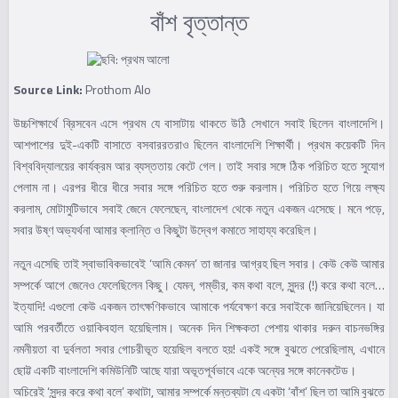
বাঁশ বৃত্তান্ত
Source Link:
Prothom Alo
উচ্চশিক্ষার্থে ব্রিসবেন এসে প্রথম যে বাসাটায় থাকতে উঠি সেখানে সবাই ছিলেন বাংলাদেশি।
আশপাশের দুই-একটি বাসাতে বসবাররতরাও ছিলেন বাংলাদেশি শিক্ষার্থী। প্রথম কয়েকটি দিন
বিশ্ববিদ্যালয়ের কার্যক্রম আর ব্যস্ততায় কেটে গেল। তাই সবার সঙ্গে ঠিক পরিচিত হতে সুযোগ
পেলাম না। এরপর ধীরে ধীরে সবার সঙ্গে পরিচিত হতে শুরু করলাম। পরিচিত হতে গিয়ে লক্ষ্য
করলাম, মোটামুটিভাবে সবাই জেনে ফেলেছেন, বাংলাদেশ থেকে নতুন একজন এসেছে। মনে পড়ে,
সবার উষ্ণ অভ্যর্থনা আমার ক্লান্তি ও কিছুটা উদ্বেগ কমাতে সাহায্য করেছিল।
নতুন এসেছি তাই স্বাভাবিকভাবেই ‘আমি কেমন’ তা জানার আগ্রহ ছিল সবার। কেউ কেউ আমার
সম্পর্কে আগে জেনেও ফেলেছিলেন কিছু। যেমন, গম্ভীর, কম কথা বলে, সুন্দর (!) করে কথা বলে…
ইত্যাদি! এগুলো কেউ একজন তাৎক্ষণিকভাবে আমাকে পর্যবেক্ষণ করে সবাইকে জানিয়েছিলেন। যা
আমি পরবর্তীতে ওয়াকিবহাল হয়েছিলাম। অনেক দিন শিক্ষকতা পেশায় থাকার দরুন বাচনভঙ্গির
নমনীয়তা বা দুর্বলতা সবার গোচরীভূত হয়েছিল বলতে হয়! একই সঙ্গে বুঝতে পেরেছিলাম, এখানে
ছোট্ট একটি বাংলাদেশি কমিউনিটি আছে যারা অভূতপূর্বভাবে একে অন্যের সঙ্গে কানেকটেড।
অচিরেই ‘সুন্দর করে কথা বলে’ কথাটা, আমার সম্পর্কে মন্তব্যটা যে একটা ‘বাঁশ’ ছিল তা আমি বুঝতে