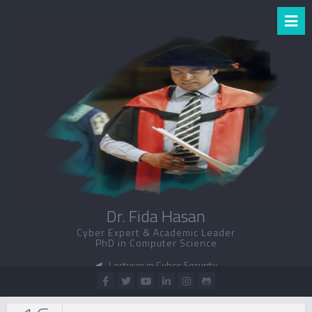
Dr. Fida Hasan
Cyber Expert & Academic Leader
PhD in Computer Science
Lecturer in Cyber Security
UNSW
Canberra, Australia