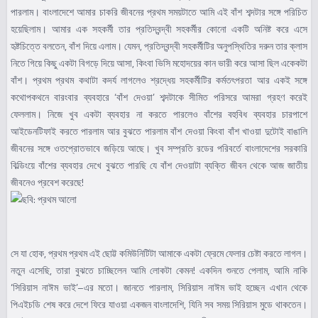
পারলাম। বাংলাদেশে আমার চাকরি জীবনের প্রথম সময়টাতে আমি এই বাঁশ শব্দটার সঙ্গে পরিচিত
হয়েছিলাম। আমার এক সহকর্মী তার প্রতিদ্বন্দ্বী সহকর্মীর কোনো একটি অনিষ্ট করে এসে
হৃষ্টচিত্তে বলতেন, বাঁশ দিয়ে এলাম। যেমন, প্রতিদ্বন্দ্বী সহকর্মীটির অনুপস্থিতির দরুন তার ক্লাস
নিতে গিয়ে কিছু একটা বিগড়ে দিয়ে আসা, কিংবা ভিসি মহোদয়ের কান ভারী করে আসা ছিল একেকটা
বাঁশ। প্রথম প্রথম কথাটা কদর্য লাগলেও শ্রদ্ধেয় সহকর্মীটির কর্মতৎপরতা আর একই সঙ্গে
কথোপকথনে বারংবার ব্যবহারে ‘বাঁশ দেওয়া’ শব্দটাকে সীমিত পরিসরে আমরা গ্রহণ করেই
ফেললাম। নিজে খুব একটা ব্যবহার না করতে পারলেও বাঁশের বহুবিধ ব্যবহার চারপাশে
আইডেনটিফাই করতে পারলাম আর বুঝতে পারলাম বাঁশ দেওয়া কিংবা বাঁশ খাওয়া দুটোই বাঙালি
জীবনের সঙ্গে ওতপ্রোতভাবে জড়িয়ে আছে। খুব সম্প্রতি রডের পরিবর্তে বাংলাদেশের সরকারি
বিল্ডিংয়ে বাঁশের ব্যবহার দেখে বুঝতে পারছি যে বাঁশ দেওয়াটা ব্যক্তি জীবন থেকে আজ জাতীয়
জীবনেও প্রবেশ করেছে!
সে যা হোক, প্রথম প্রথম এই ছোট্ট কমিউনিটিটা আমাকে একটা ফ্রেমে ফেলার চেষ্টা করতে লাগল।
নতুন এসেছি, তারা বুঝতে চাচ্ছিলেন আমি লোকটা কেমন! একদিন শুনতে পেলাম, আমি নাকি
‘সিরিয়াস নাঈম ভাই’–এর মতো। জানতে পারলাম, সিরিয়াস নাঈম ভাই হচ্ছেন এখান থেকে
পিএইচডি শেষ করে দেশে ফিরে যাওয়া একজন বাংলাদেশি, যিনি সব সময় সিরিয়াস মুডে থাকতেন।