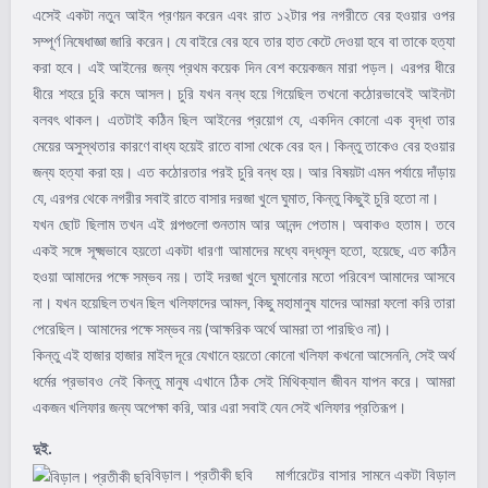
এসেই একটা নতুন আইন প্রণয়ন করেন এবং রাত ১২টার পর নগরীতে বের হওয়ার ওপর
সম্পূর্ণ নিষেধাজ্ঞা জারি করেন। যে বাইরে বের হবে তার হাত কেটে দেওয়া হবে বা তাকে হত্যা
করা হবে। এই আইনের জন্য প্রথম কয়েক দিন বেশ কয়েকজন মারা পড়ল। এরপর ধীরে
ধীরে শহরে চুরি কমে আসল। চুরি যখন বন্ধ হয়ে গিয়েছিল তখনো কঠোরভাবেই আইনটা
বলবৎ থাকল। এতটাই কঠিন ছিল আইনের প্রয়োগ যে, একদিন কোনো এক বৃদ্ধা তার
মেয়ের অসুস্থতার কারণে বাধ্য হয়েই রাতে বাসা থেকে বের হন। কিন্তু তাকেও বের হওয়ার
জন্য হত্যা করা হয়। এত কঠোরতার পরই চুরি বন্ধ হয়। আর বিষয়টা এমন পর্যায়ে দাঁড়ায়
যে, এরপর থেকে নগরীর সবাই রাতে বাসার দরজা খুলে ঘুমাত, কিন্তু কিছুই চুরি হতো না।
যখন ছোট ছিলাম তখন এই গল্পগুলো শুনতাম আর আনন্দ পেতাম। অবাকও হতাম। তবে
একই সঙ্গে সূক্ষ্মভাবে হয়তো একটা ধারণা আমাদের মধ্যে বদ্ধমূল হতো, হয়েছে, এত কঠিন
হওয়া আমাদের পক্ষে সম্ভব নয়। তাই দরজা খুলে ঘুমানোর মতো পরিবেশ আমাদের আসবে
না। যখন হয়েছিল তখন ছিল খলিফাদের আমল, কিছু মহামানুষ যাদের আমরা ফলো করি তারা
পেরেছিল। আমাদের পক্ষে সম্ভব নয় (আক্ষরিক অর্থে আমরা তা পারছিও না)।
কিন্তু এই হাজার হাজার মাইল দূরে যেখানে হয়তো কোনো খলিফা কখনো আসেননি, সেই অর্থ
ধর্মের প্রভাবও নেই কিন্তু মানুষ এখানে ঠিক সেই মিথিক্যাল জীবন যাপন করে। আমরা
একজন খলিফার জন্য অপেক্ষা করি, আর এরা সবাই যেন সেই খলিফার প্রতিরূপ।
দুই.
বিড়াল। প্রতীকী ছবি
মার্গারেটের বাসার সামনে একটা বিড়াল