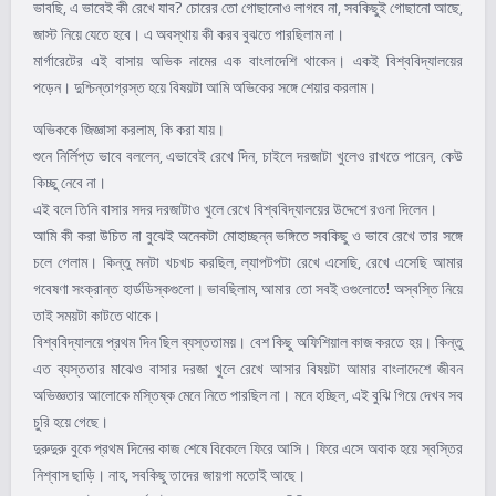
ভাবছি, এ ভাবেই কী রেখে যাব? চোরের তো গোছানোও লাগবে না, সবকিছুই গোছানো আছে,
জাস্ট নিয়ে যেতে হবে। এ অবস্থায় কী করব বুঝতে পারছিলাম না।
মার্গারেটের এই বাসায় অভিক নামের এক বাংলাদেশি থাকেন। একই বিশ্ববিদ্যালয়ের
পড়েন। দুশ্চিন্তাগ্রস্ত হয়ে বিষয়টা আমি অভিকের সঙ্গে শেয়ার করলাম।
অভিককে জিজ্ঞাসা করলাম, কি করা যায়।
শুনে নির্লিপ্ত ভাবে বললেন, এভাবেই রেখে দিন, চাইলে দরজাটা খুলেও রাখতে পারেন, কেউ
কিচ্ছু নেবে না।
এই বলে তিনি বাসার সদর দরজাটাও খুলে রেখে বিশ্ববিদ্যালয়ের উদ্দেশে রওনা দিলেন।
আমি কী করা উচিত না বুঝেই অনেকটা মোহাচ্ছন্ন ভঙ্গিতে সবকিছু ও ভাবে রেখে তার সঙ্গে
চলে গেলাম। কিন্তু মনটা খচখচ করছিল, ল্যাপটপটা রেখে এসেছি, রেখে এসেছি আমার
গবেষণা সংক্রান্ত হার্ডডিস্কগুলো। ভাবছিলাম, আমার তো সবই ওগুলোতে! অস্বস্তি নিয়ে
তাই সময়টা কাটতে থাকে।
বিশ্ববিদ্যালয়ে প্রথম দিন ছিল ব্যস্ততাময়। বেশ কিছু অফিশিয়াল কাজ করতে হয়। কিন্তু
এত ব্যস্ততার মাঝেও বাসার দরজা খুলে রেখে আসার বিষয়টা আমার বাংলাদেশে জীবন
অভিজ্ঞতার আলোকে মস্তিষ্ক মেনে নিতে পারছিল না। মনে হচ্ছিল, এই বুঝি গিয়ে দেখব সব
চুরি হয়ে গেছে।
দুরুদুরু বুকে প্রথম দিনের কাজ শেষে বিকেলে ফিরে আসি। ফিরে এসে অবাক হয়ে স্বস্তির
নিশ্বাস ছাড়ি। নাহ, সবকিছু তাদের জায়গা মতোই আছে।