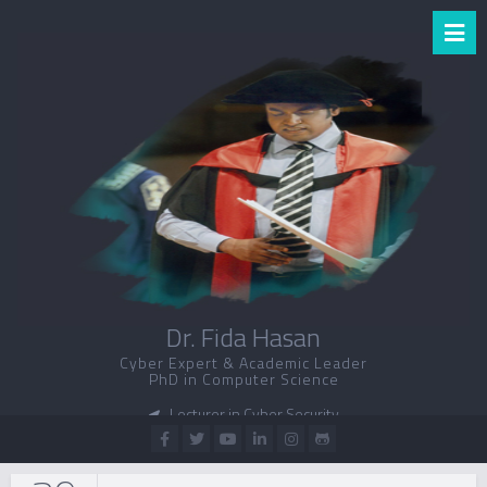
Dr. Fida Hasan
Cyber Expert & Academic Leader
PhD in Computer Science
Lecturer in Cyber Security
UNSW
Canberra, Australia