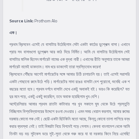
Source Link:
Prothom Alo
এক।
প্রথম ব্রিসবেন এসেই যে বাসাটায় উঠেছিলাম সেটা একটা কাঠের ডুপ্লেক্স বাসা। এখানে
প্রায় সব বাসাগুলো ডুপ্লেক্স আর কাঠ দিয়ে নির্মিত। আমি যে বাসাটায় উঠেছিলাম সেই
বাসাটার মালিক ছিলেন মার্গারেট নামের এক বৃদ্ধা নারী। এখানের রীতি অনুসারে তাকে আমরা
মার্গারেট নামেই ডাকতাম। নাম ধরে ডাকলেই তারা স্বস্তিবোধ করেন!
ব্রিসবেনে পৌঁছার আগেই মার্গারেটের সঙ্গে আমার চিঠি চালাচালি হয়। তাই এসেই সরাসরি
একটা গোছানো রুমে উঠে পড়ি। মার্গারেটের সাদা রঙের বাসাটা বেশ পুরোনো, শুনেছি এক শ
বছরের মতো হবে। প্রথম দর্শনে বাসাটা দেখে একটু অবাকই হই। ভয়ও কি করেছিল? যত
দুর মনে পড়ে, একটু একটু করেছিল, তবে অবাক হয়েছিলাম খুব বেশি।
অস্ট্রেলিয়ায় আমার প্রথম রাতটা কাটাবার পর খুব সকালে ঘুম থেকে উঠে প্রস্তুতি
নিচ্ছিলাম বিশ্ববিদ্যালয়ের উদ্দেশে রওনা দেওয়ার। এমন সময় খেয়াল করলাম, আমার রুমের
দরজায় কোনো লক নেই। ছোট্ট একটা ছিটকিনি মতো আছে, কিন্তু কোনো তালা লাগিয়ে বন্ধ
করার ব্যবস্থা নেই। তাই বিষয়টা নিয়ে বিপদেই পড়ে গেলাম। কেননা বাংলাদেশ থেকে আমি
তিনটা বড় বড় সুটকেস ভরে সুই-সুতা থেকে শুরু করে যা যা দরকার কিনে নিয়ে এসেছি!