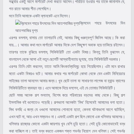
সন্ধ্যার একটু আগে মার্গারেট দেখা করতে আসেন। পরিচিত হওয়ার পর তাকে জানালাম যে,
গত রাতে আমার শীত লেগেছিল।
শুনে তিনি আমাকে একটা ব্লানকেট এনে দিলেন।
ব্রিসবেন শহরে উৎ​সবের দিন
আতশবাজির দৃশ্য
এরপর বললাম, বাসায় তো তালাচাবি নেই, আমার কিছু গুরুত্বপূর্ণ জিনিস আছে। কি করা
যায়…। আমার কথা শুনে মার্গারেট আমার দিকে বেশ কিছুক্ষণ অবাক হয়ে তাকিয়ে রইলেন।
তারপর তাকে বুঝিয়ে বললাম, সিকিউরিটি তো একটা বিষয়। কিন্তু তিনি বুঝলেন যে,
বাংলাদেশ থেকে আসা এই নতুন ছেলেটি আস্থাহীনতায় ভুগছে, তার সিকিউরিটি দরকার।
এরপর তিনি যেটা করলেন, তাতে আমি কিংকর্তব্যবিমূঢ় হয়ে গিয়েছিলাম। এটা মনে রাখার
মতো একটা বিষয়ও বটে। আমার কথার পর মার্গারেট কোথা থেকে যেন একটা মিনিয়েচার
সাইজের তালা আনলেন আমার জন্য। খুব ছোট তালা যা সাধারণত লাগেজ বা হ্যান্ড ব্যাগের
সিকিউরিটিতে ব্যবহৃত হয়। এনে আমাকে দিয়ে বললেন, এই যে তোমার সিকিউরিটি।
ছোট সময় অনেক গল্প শুনতাম, বিশেষ করে পরিবারের বড়দের কাছ থেকে। কিছু গল্প
ইসলামিক বই গুলোতেও পড়েছি। গল্পগুলো অনেকটা ‘মিথ’ হিসেবেই আমাদের বলা হতো।
মিথ বলছি এ জন্য যে ওগুলো আমাদের শোনানো হতো, কেননা ঘটনাগুলো আগে ঘটেছিল,
এখন ঘটে না, আর এখন সম্ভবও না। এমনই একটা গল্প ছিল কোনো এক খলিফার আমলের।
খলিফার রাজ্যের কোনো একটা জায়গায় খুব বেশি চুরি হতো। সেই চুরি কোনোভাবেই বন্ধ
করা যাচ্ছিল না। তাই বন্ধ করতে একজন শক্ত গভর্নর নিয়োগ দেন খলিফা। সেই গভর্নর