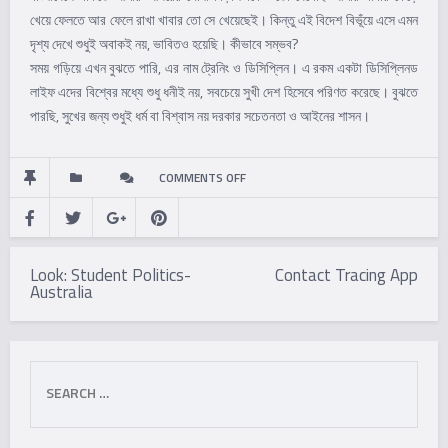
খেয়ে ফেলতে আর ফেলে রাখা খাবার তো সে খেয়েছেই। কিন্তু এই বিদেশ বিভূঁয়ে এসে এমন
দৃশ্য দেখে শুধুই অবাকই নয়, ভাবিতও হয়েছি। কীভাবে সম্ভব?
সময় গড়িয়ে এখন বুঝতে পারি, এর নাম ট্রেনিং ও ডিসিপ্লিন। এ রকম একটা ডিসিপ্লিনড
লাইফ এদের বিশ্বের মধ্যে শুধু ধনীই নয়, সবচেয়ে সুখী দেশ হিসেবে পরিণত করেছে। বুঝতে
পারছি, সুখের জন্য শুধুই ধর্ম বা বিশ্বাস নয় দরকার সচেতনতা ও আইনের শাসন।
ON
COMMENTS OFF
AWARENESS
Post
AND
Look: Student Politics-
Contact Tracing App
navigation
Australia
RULES
OF
Search
LAW.
for: