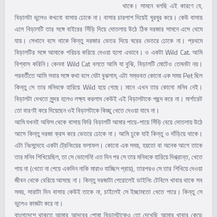
থাকে। সামনে বলছি এই কারণে যে,
বিড়ালটা ভুলেও কখনো বাসায় ঢোকে না। বাসার চারপাশ দিয়েই ঘুরঘুর করে। কেউ বাসায়
এলে বিড়ালটি তার সঙ্গে বাইরের সিঁড়ি দিয়ে দোতলায় উঠে ঠিক দরজার সামনে এসে থেমে
যায়। সেখানে বসে থাকে কিন্তু দরজার ভেতর দিয়ে ঘরের ভেতরে ঢোকে না। প্রথমে
বিড়ালটির সঙ্গে আমাকে পরিচয় করিয়ে দেওয়া হলো এভাবে। ও একটা Wild Cat. আমি
বিশ্বাস করিনি। কেননা Wild Cat বলতে আমি যা বুঝি, বিড়ালটি মোটেও তেমনটা নয়।
পরবর্তীতে আমি সবার সঙ্গে কথা বলে যেটা বুঝলাম, এটা সম্ভবত কোনো এক সময় Pet ছিল
কিন্তু সে তার মনিবকে হারিয়ে Wild হয়ে গেছে। মানে এখন তার কোনো মনিব নেই।
বিড়ালটা দেখতে সুন্দর হলেও লক্ষ্য করলাম কেউই এই বিড়ালটাকে পছন্দ করে না। মার্গারেট
তো বারণই করে দিয়েছেন ওই বিড়ালটাকে কিচ্ছু খেতে দেওয়া যাবে না।
আমি যখনই অফিস থেকে বাসায় ফিরি বিড়ালটি আমার পায়ে-পায়ে সিঁড়ি বেয়ে দোতলায় উঠে
আসে কিন্তু দরজা ক্রস করে ভেতরে ঢোকে না। আমি ঢুকে যাই কিন্তু ও দাঁড়িয়ে থাকে।
এটা নিঃসন্দেহে একটা ট্রেনিংয়ের ফলাফল। কোনো এক সময়, হয়তো বা অনেক আগে তাকে
তার মনিব শিখিয়েছিল, তা সে ভোলেনি! এত দিন পর সে তার মনিবকে হারিয়ে দিগ্ভ্রান্ত, খেতে
পায় না (খেতে না পেয়ে একদিন নাকি মারাও যাচ্ছিল প্রায়), তারপরও সে তার শিখিয়ে দেওয়া
জীবন থেকে বেরিয়ে আসছে না। কিন্তু দরজাটা পেরোলেই ডাইনিং টেবিলে খাবার থাকে সব
সময়, সারাটা দিন বাসায় কেউই তাকে না, চাইলেই সে ইচ্ছামতো খেতে পারে। কিন্তু সে
ভুলেও কাজটা করে না।
বাংলাদেশে থাকতে আমার আদরের পোষা বিড়ালটাকেও তো দেখেছি আমার খাবার কেড়ে